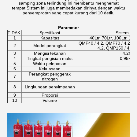
samping zona terlindung.Ini membantu menghemat
tempat.Sistem ini juga membedakan dirinya dengan waktu
penyemprotan yang cepat kurang dari 10 detik.
Parameter
TIDAK.
Spesifikasi
Sistem 4.
1
Kapasitas
40Ltr, 70Ltr, 100Ltr, 120
QMP40 / 4.2, QMP70 / 4.2, Q
2
Model perangkat
4.2, QMP150 / 4.2,
3
Mengisi tekanan
4.2Mp
4
Tingkat pengisian maks
0,95kg / 
5
Waktu pelepasan
6
Kekuasaan
Perangkat penggerak
7
nitrogen
8
Lingkungan penyimpanan
9
Proporsi
10
Volume