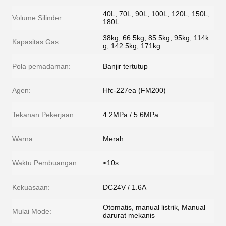
40L, 70L, 90L, 100L, 120L, 150L,
Volume Silinder:
​​180L
38kg, 66.5kg, 85.5kg, 95kg, 114k
Kapasitas Gas:
g, 142.5kg, 171kg
Pola pemadaman:
Banjir tertutup
Agen:
Hfc-227ea (FM200)
Tekanan Pekerjaan:
4.2MPa / 5.6MPa
Warna:
Merah
Waktu Pembuangan:
≤10s
Kekuasaan:
DC24V / 1.6A
Otomatis, manual listrik, Manual
Mulai Mode:
darurat mekanis