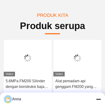
PRODUK KITA
Produk serupa
Video
Video
5.6MPa FM200 Silinder
Alat pemadam api
dengan konstruksi baja
genggam FM200 yang
tanpa jahitan untuk
kompak dengan volume
pemadaman kebakaran
pengisian 4 kg dan waktu
Dapatkan Harga Terbaik
Dapatkan Harga Terbaik
Anna
cepat
pelepasan ≤10 s untuk