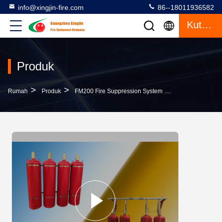
info@xingjin-fire.com
86--18011936582
Kutipan
Produk
>
>
>
Rumah
Produk
FM200 Fire Suppression System
Perpustakaan 