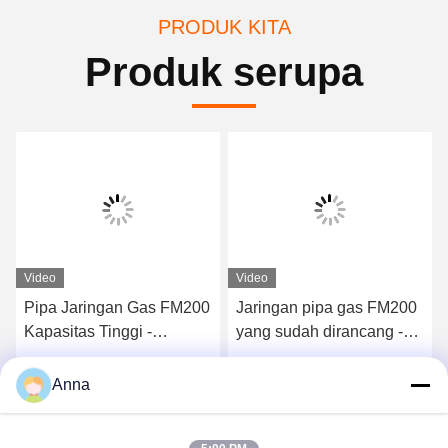
PRODUK KITA
Produk serupa
Video
Video
Pipa Jaringan Gas FM200
Jaringan pipa gas FM200
Kapasitas Tinggi -
yang sudah dirancang -
Peralatan Pemadam
Sistem gas inert yang
Kebakaran Tingkat
dapat diandalkan untuk
Dapatkan Harga Terbaik
Dapatkan Harga Terbaik
Anna
Profesional
pembangkit listrik