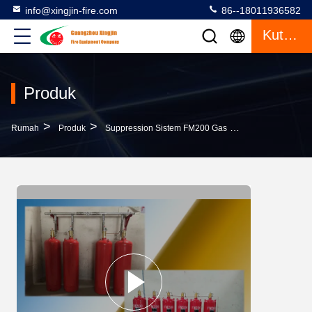
info@xingjin-fire.com
86--18011936582
Kutipan
Produk
>
>
>
Rumah
Produk
Suppression Sistem FM200 Gas
3600m³ Museum 