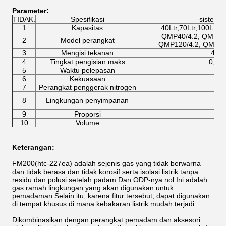
Parameter
:
TIDAK.
Spesifikasi
sistem 
1
Kapasitas
40Ltr,70Ltr,100Ltr,1
QMP40/4.2, QMP70/
2
Model perangkat
QMP120/4.2, QMP15
3
Mengisi tekanan
4.2
4
Tingkat pengisian maks
0,95
5
Waktu pelepasan
6
Kekuasaan
7
Perangkat penggerak nitrogen
8
Lingkungan penyimpanan
9
Proporsi
10
Volume
Keterangan:
FM200(htc-227ea) adalah sejenis gas yang tidak berwarna
dan tidak berasa dan tidak korosif serta isolasi listrik tanpa
residu dan polusi setelah padam.Dan ODP-nya nol.Ini adalah
gas ramah lingkungan yang akan digunakan untuk
pemadaman.Selain itu, karena fitur tersebut, dapat digunakan
di tempat khusus di mana kebakaran listrik mudah terjadi.
Dikombinasikan dengan perangkat pemadam dan aksesori