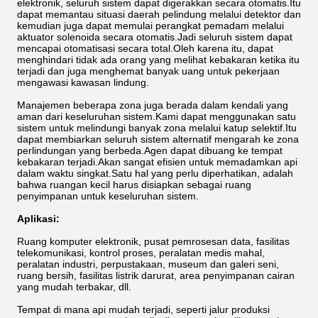
elektronik, seluruh sistem dapat digerakkan secara otomatis.Itu
dapat memantau situasi daerah pelindung melalui detektor dan
kemudian juga dapat memulai perangkat pemadam melalui
aktuator solenoida secara otomatis.Jadi seluruh sistem dapat
mencapai otomatisasi secara total.Oleh karena itu, dapat
menghindari tidak ada orang yang melihat kebakaran ketika itu
terjadi dan juga menghemat banyak uang untuk pekerjaan
mengawasi kawasan lindung.
Manajemen beberapa zona juga berada dalam kendali yang
aman dari keseluruhan sistem.Kami dapat menggunakan satu
sistem untuk melindungi banyak zona melalui katup selektif.Itu
dapat membiarkan seluruh sistem alternatif mengarah ke zona
perlindungan yang berbeda.Agen dapat dibuang ke tempat
kebakaran terjadi.Akan sangat efisien untuk memadamkan api
dalam waktu singkat.Satu hal yang perlu diperhatikan, adalah
bahwa ruangan kecil harus disiapkan sebagai ruang
penyimpanan untuk keseluruhan sistem.
Aplikasi:
Ruang komputer elektronik, pusat pemrosesan data, fasilitas
telekomunikasi, kontrol proses, peralatan medis mahal,
peralatan industri, perpustakaan, museum dan galeri seni,
ruang bersih, fasilitas listrik darurat, area penyimpanan cairan
yang mudah terbakar, dll.
Tempat di mana api mudah terjadi, seperti jalur produksi