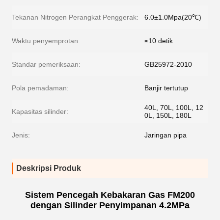
Tekanan Nitrogen Perangkat Penggerak:
6.0±1.0Mpa(20℃)
Waktu penyemprotan:
≤10 detik
Standar pemeriksaan:
GB25972-2010
Pola pemadaman:
Banjir tertutup
40L, 70L, 100L, 12
Kapasitas silinder:
0L, 150L, ​​180L
Jenis:
Jaringan pipa
Deskripsi Produk
Sistem Pencegah Kebakaran Gas FM200
dengan Silinder Penyimpanan 4.2MPa