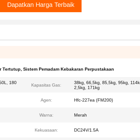
Dapatkan Harga Terbaik
 Tertutup
,
Sistem Pemadam Kebakaran Perpustakaan
0L, ​​180
38kg, 66,5kg, 85,5kg, 95kg, 114k
Kapasitas Gas:
2,5kg, 171kg
Agen:
Hfc-227ea (FM200)
Warna:
Merah
Kekuasaan:
DC24V/1.5A