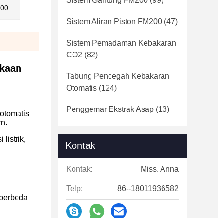
Sistem Gantung FM200
(99)
200
Sistem Aliran Piston FM200
(47)
Sistem Pemadaman Kebakaran
CO2
(82)
akaan
Tabung Pencegah Kebakaran
Otomatis
(124)
Penggemar Ekstrak Asap
(13)
otomatis
n.
listrik,
Kontak
Kontak:
Miss. Anna
Telp:
86--18011936582
 berbeda