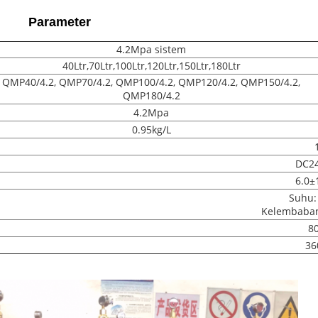
Parameter
4.2Mpa sistem
40Ltr,70Ltr,100Ltr,120Ltr,150Ltr,180Ltr
QMP40/4.2, QMP70/4.2, QMP100/4.2, QMP120/4.2, QMP150/4.2,
QMP180/4.2
4.2Mpa
0.95kg/L
DC24
6.0±
Suhu: 
Kelembaban 
8
36