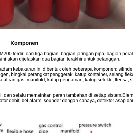
Komponen
0 terdiri dari tiga bagian: bagian jaringan pipa, bagian pera
ini akan dijelaskan dua bagian terakhir untuk pelanggan.
madam kebakaran.Ini dibentuk oleh beberapa komponen: silind
ogen, bingkai perangkat penggerak, katup kontainer, selang flek
sa aliran gas, manifold, katup pengaman, katup selektif, flensa, 
si, dan selalu memainkan peran tambahan di setiap sistem.Eleme
kator debit, bel alarm, sounder dengan cahaya, detektor asap da