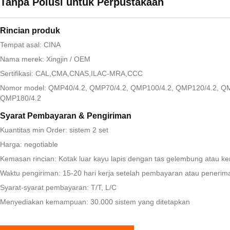
Tanpa Polusi untuk Perpustakaan
Rincian produk
Tempat asal: CINA
Nama merek: Xingjin / OEM
Sertifikasi: CAL,CMA,CNAS,ILAC-MRA,CCC
Nomor model: QMP40/4.2, QMP70/4.2, QMP100/4.2, QMP120/4.2, QM
QMP180/4.2
Syarat Pembayaran & Pengiriman
Kuantitas min Order: sistem 2 set
Harga: negotiable
Kemasan rincian: Kotak luar kayu lapis dengan tas gelembung atau ke
Waktu pengiriman: 15-20 hari kerja setelah pembayaran atau penerima
Syarat-syarat pembayaran: T/T, L/C
Menyediakan kemampuan: 30.000 sistem yang ditetapkan