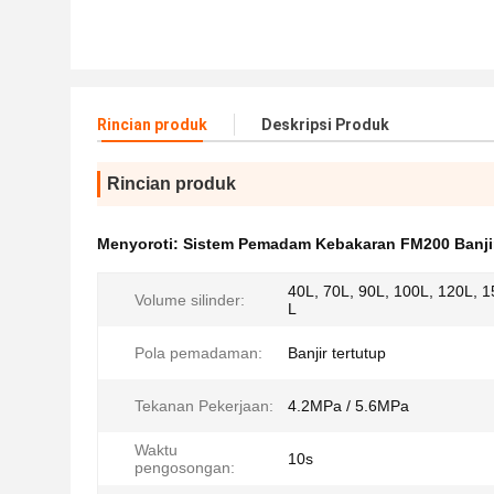
Rincian produk
Deskripsi Produk
Rincian produk
Menyoroti:
Sistem Pemadam Kebakaran FM200 Banjir
40L, 70L, 90L, 100L, 120L, 15
Volume silinder:
L
Pola pemadaman:
Banjir tertutup
Tekanan Pekerjaan:
4.2MPa / 5.6MPa
Waktu
10s
pengosongan: