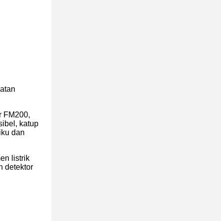
latan
er FM200,
sibel, katup
siku dan
n listrik
n detektor