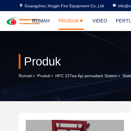
Guangzhou Xingjin Fire Equipment Co.,Ltd.
info@xi
RUMAH
PRODUK
VIDEO
PERT
Produk
Rumah
>
Produk
>
HFC 227ea Api pemadam Sistem
>
Sist