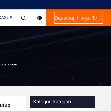
Dapatkan Harga Terbaik
KASUS
rpustakaan
Kategori-kategori
utup