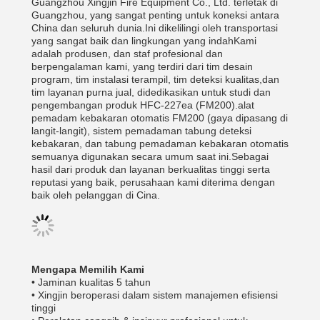
Guangzhou Xingjin Fire Equipment Co., Ltd. terletak di
Guangzhou, yang sangat penting untuk koneksi antara
China dan seluruh dunia.Ini dikelilingi oleh transportasi
yang sangat baik dan lingkungan yang indahKami
adalah produsen, dan staf profesional dan
berpengalaman kami, yang terdiri dari tim desain
program, tim instalasi terampil, tim deteksi kualitas,dan
tim layanan purna jual, didedikasikan untuk studi dan
pengembangan produk HFC-227ea (FM200).alat
pemadam kebakaran otomatis FM200 (gaya dipasang di
langit-langit), sistem pemadaman tabung deteksi
kebakaran, dan tabung pemadaman kebakaran otomatis
semuanya digunakan secara umum saat ini.Sebagai
hasil dari produk dan layanan berkualitas tinggi serta
reputasi yang baik, perusahaan kami diterima dengan
baik oleh pelanggan di Cina.
Mengapa Memilih Kami
• Jaminan kualitas 5 tahun
• Xingjin beroperasi dalam sistem manajemen efisiensi
tinggi