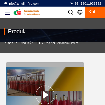
info@xingjin-fire.com
86--18011936582
Kutipan
Produk
>
>
>
Rumah
Produk
HFC 227ea Api Pemadam Sistem
Sistem Pemadam