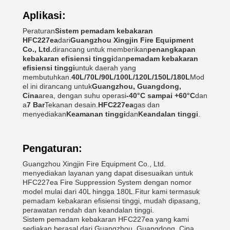
Aplikasi:
Peraturan
Sistem pemadam kebakaran
HFC227ea
dari
Guangzhou Xingjin Fire Equipment
Co., Ltd.
dirancang untuk memberikan
penangkapan
kebakaran efisiensi tinggi
dan
pemadam kebakaran
efisiensi tinggi
untuk daerah yang
membutuhkan.
40L/70L/90L/100L/120L/150L/180L
Mod
el ini dirancang untuk
Guangzhou, Guangdong,
Cina
area, dengan suhu operasi
-40°C sampai +60°C
dan
a
7 Bar
Tekanan desain.
HFC227ea
gas dan
menyediakan
Keamanan tinggi
dan
Keandalan tinggi
.
Pengaturan:
Guangzhou Xingjin Fire Equipment Co., Ltd.
menyediakan layanan yang dapat disesuaikan untuk
HFC227ea Fire Suppression System dengan nomor
model mulai dari 40L hingga 180L.Fitur kami termasuk
pemadam kebakaran efisiensi tinggi, mudah dipasang,
perawatan rendah dan keandalan tinggi.
Sistem pemadam kebakaran HFC227ea yang kami
sediakan berasal dari Guangzhou, Guangdong, Cina