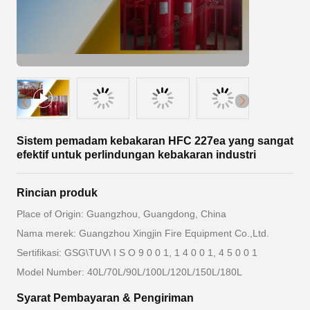
Sistem pemadam kebakaran HFC 227ea yang sangat
efektif untuk perlindungan kebakaran industri
Rincian produk
Place of Origin: Guangzhou, Guangdong, China
Nama merek: Guangzhou Xingjin Fire Equipment Co.,Ltd.
Sertifikasi: GSG\TUV\ I S O 9 0 0 1, 1 4 0 0 1, 4 5 0 0 1
Model Number: 40L/70L/90L/100L/120L/150L/180L
Syarat Pembayaran & Pengiriman