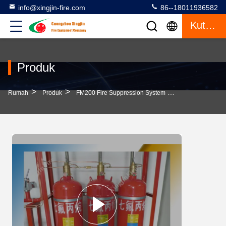
info@xingjin-fire.com
86--18011936582
Kutipan
Produk
>
>
>
Rumah
Produk
FM200 Fire Suppression System
FM200 Sistem P