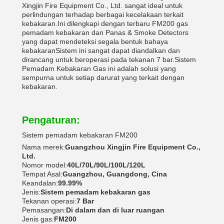
Xingjin Fire Equipment Co., Ltd. sangat ideal untuk
perlindungan terhadap berbagai kecelakaan terkait
kebakaran.Ini dilengkapi dengan terbaru FM200 gas
pemadam kebakaran dan Panas & Smoke Detectors
yang dapat mendeteksi segala bentuk bahaya
kebakaranSistem ini sangat dapat diandalkan dan
dirancang untuk beroperasi pada tekanan 7 bar.Sistem
Pemadam Kebakaran Gas ini adalah solusi yang
sempurna untuk setiap darurat yang terkait dengan
kebakaran.
Pengaturan:
Sistem pemadam kebakaran FM200
Nama merek:
Guangzhou Xingjin Fire Equipment Co.,
Ltd.
Nomor model:
40L/70L/90L/100L/120L
Tempat Asal:
Guangzhou, Guangdong, Cina
Keandalan:
99.99%
Jenis:
Sistem pemadam kebakaran gas
Tekanan operasi:
7 Bar
Pemasangan:
Di dalam dan di luar ruangan
Jenis gas:
FM200