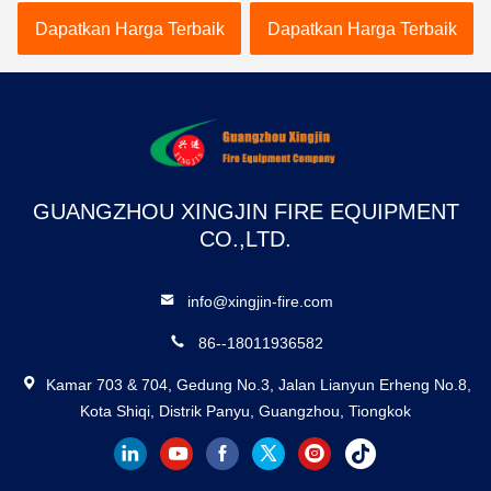
pemadaman kebakaran
pengisian 4 kg dan waktu
Dapatkan Harga Terbaik
Dapatkan Harga Terbaik
cepat
pelepasan ≤10 s untuk
pemadam kebakaran
agen pembersih yang
cepat
GUANGZHOU XINGJIN FIRE EQUIPMENT
CO.,LTD.
info@xingjin-fire.com
86--18011936582
Kamar 703 & 704, Gedung No.3, Jalan Lianyun Erheng No.8,
Kota Shiqi, Distrik Panyu, Guangzhou, Tiongkok