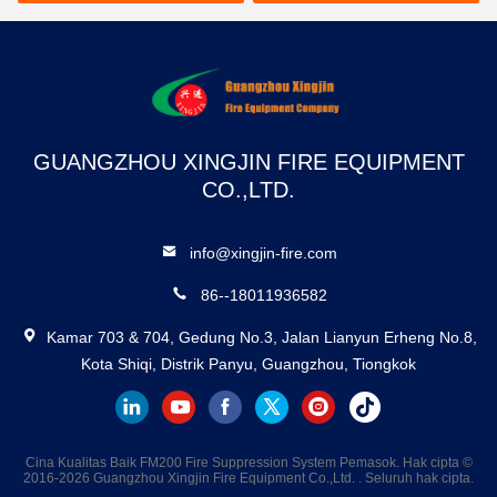
GUANGZHOU XINGJIN FIRE EQUIPMENT
CO.,LTD.
info@xingjin-fire.com
86--18011936582
Kamar 703 & 704, Gedung No.3, Jalan Lianyun Erheng No.8,
Kota Shiqi, Distrik Panyu, Guangzhou, Tiongkok
Cina Kualitas Baik FM200 Fire Suppression System Pemasok. Hak cipta ©
2016-2026 Guangzhou Xingjin Fire Equipment Co.,Ltd. . Seluruh hak cipta.