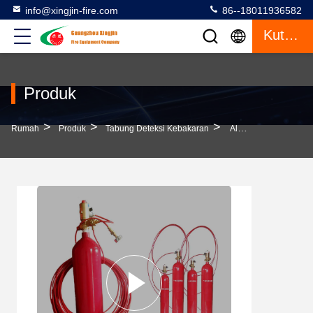
info@xingjin-fire.com
86--18011936582
Kutipan
Produk
>
>
>
Rumah
Produk
Tabung Deteksi Kebakaran
Aluminium Alloy FM200 Fire Detection Tube 20m Maks. Panjang