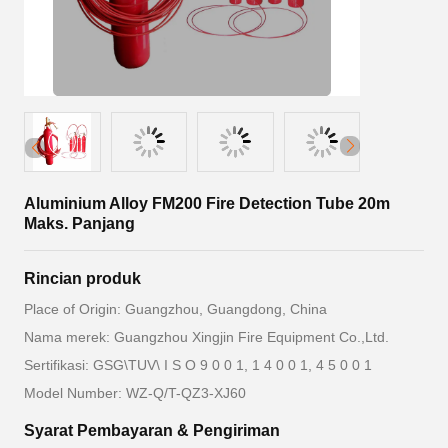
Aluminium Alloy FM200 Fire Detection Tube 20m
Maks. Panjang
Rincian produk
Place of Origin: Guangzhou, Guangdong, China
Nama merek: Guangzhou Xingjin Fire Equipment Co.,Ltd.
Sertifikasi: GSG\TUV\ I S O 9 0 0 1, 1 4 0 0 1, 4 5 0 0 1
Model Number: WZ-Q/T-QZ3-XJ60
Syarat Pembayaran & Pengiriman