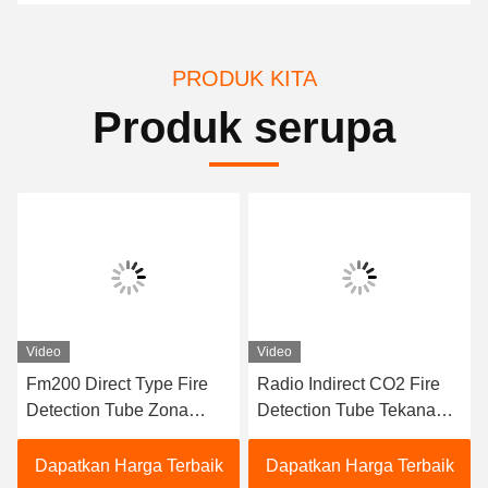
PRODUK KITA
Produk serupa
Video
Video
Fm200 Direct Type Fire
Radio Indirect CO2 Fire
Detection Tube Zona
Detection Tube Tekanan
Tunggal Untuk Ruang
Kerja 5,7Mpa Kualitas
Server / Pusat Data
tinggi Harga murah
Dapatkan Harga Terbaik
Dapatkan Harga Terbaik