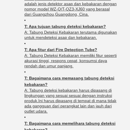
adalah jenis detektor asap dan kebakaran dengan
nomor model WZ-Q/T-QZ3-XJ60 yang berasal
dari Guangzhou,Guangdong, Cina.
T: Apa tujuan tabung deteksi kebakaran?
A: Tabung Deteksi Kebakaran terutama digunakan
untuk mendeteksi asap dan kebakaran.
T: Apa fitur dari Fire Detection Tube?
A: Tabung Deteksi Kebakaran memiliki fitur seperti
akurasi tinggi, respons cepat, konsumsi daya
rendah dan umur panjang.
T: Bagaimana cara memasang tabung deteksi
kebakaran?
A: Tabung deteksi kebakaran harus dipasang di
lingkungan yang sesuai sesuai dengan instruksi
produk.Ini harus dipasang di tempat di mana tidak
ada gangguan dari perangkat lain dan jauh dari
outlet udara.
T: Bagaimana cara memelihara tabung deteksi
kebakaran?