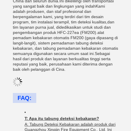
China dan seluruh dunia.Ini dikelilingi oleh transportasi
yang sangat baik dan lingkungan yang indahKami
adalah produsen, dan staf profesional dan
berpengalaman kami, yang terdiri dari tim desain
program, tim instalasi terampil, tim deteksi kualitas,dan
tim layanan purna jual, didedikasikan untuk studi dan
pengembangan produk HFC-227ea (FM200).alat
pemadam kebakaran otomatis FM200 (gaya dipasang di
langit-langit), sistem pemadaman tabung deteksi
kebakaran, dan tabung pemadaman kebakaran otomatis
semuanya digunakan secara umum saat ini.Sebagai
hasil dari produk dan layanan berkualitas tinggi serta
reputasi yang baik, perusahaan kami diterima dengan
baik oleh pelanggan di Cina.
FAQ:
T: Apa itu tabung deteksi kebakaran?
A: Tabung Deteksi Kebakaran adalah produk dari
Guangzhou Xingjin Fire Equipment Co., Ltd. Ini