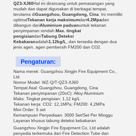
QZ3-XJ60
Hal ini dirancang untuk pemasangan yang
mudah dan dapat digunakan di berbagai tempat,
terutama di
Guangzhou, Guangdong, Cina
. Ini memiliki
optimal
Tekanan kerja maksimum
dari
4.2Mpa
dan
dibangun dari
Aluminium paduan
untuk tekanan
penyimpanan rendah.
Max. tingkat
pengisian
dari
Tabung Deteksi
Kebakaran
adalah
1.12kg/L
, dan tersedia dengan dua
jenis agen, agen pembersih FM200 dan CO2.
Pengaturan:
Nama merek: Guangzhou Xingjin Fire Equipment Co.,
Ltd.
Nomor Model: WZ-Q/T-QZ3-XJ60
Tempat Asal: Guangzhou, Guangdong, Cina
Tekanan penyimpanan (20oC): Alloy Aluminium
Maks. Tingkat pengisian: 1,12 kg/L
Tekanan kerja: CO2: 12,1MPa; FM200: 4,2MPa
Mini Order: 5 set
Kemampuan Penyediaan: 3000 Set/Set Per Minggu
Layanan khusus tabung deteksi kebakaran
Guangzhou Xingjin Fire Equipment Co, Ltd adalah
penyedia terkemuka dari Fire Detection Tube dan