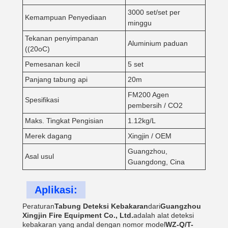
3000 set/set per
Kemampuan Penyediaan
minggu
Tekanan penyimpanan
Aluminium paduan
((20oC)
Pemesanan kecil
5 set
Panjang tabung api
20m
FM200 Agen
Spesifikasi
pembersih / CO2
Maks. Tingkat Pengisian
1.12kg/L
Merek dagang
Xingjin / OEM
Guangzhou,
Asal usul
Guangdong, Cina
Aplikasi:
Peraturan
Tabung Deteksi Kebakaran
dari
Guangzhou
Xingjin Fire Equipment Co., Ltd.
adalah alat deteksi
kebakaran yang andal dengan nomor model
WZ-Q/T-