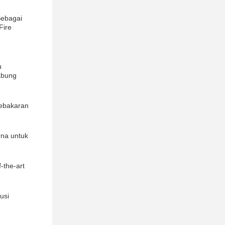
Sebagai
Fire
u
abung
Kebakaran
rna untuk
-the-art
usi