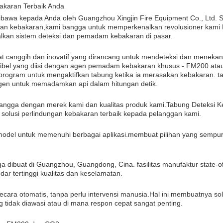
akaran Terbaik Anda
dibawa kepada Anda oleh Guangzhou Xingjin Fire Equipment Co., Ltd. 
an kebakaran,kami bangga untuk memperkenalkan revolusioner kami 
dalkan sistem deteksi dan pemadam kebakaran di pasar.
t canggih dan inovatif yang dirancang untuk mendeteksi dan menekan
leksibel yang diisi dengan agen pemadam kebakaran khusus - FM200 ata
program untuk mengaktifkan tabung ketika ia merasakan kebakaran. t
en untuk memadamkan api dalam hitungan detik.
 bangga dengan merek kami dan kualitas produk kami.Tabung Deteksi 
solusi perlindungan kebakaran terbaik kepada pelanggan kami.
model untuk memenuhi berbagai aplikasi.membuat pilihan yang sempu
dibuat di Guangzhou, Guangdong, Cina. fasilitas manufaktur state-of
r tertinggi kualitas dan keselamatan.
cara otomatis, tanpa perlu intervensi manusia.Hal ini membuatnya sol
 tidak diawasi atau di mana respon cepat sangat penting.