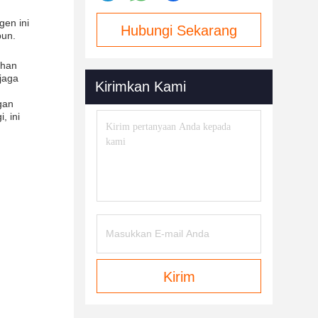
en ini
Hubungi Sekarang
pun.
uhan
jaga
Kirimkan Kami
gan
, ini
Kirim