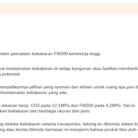
istem pemadam kebakaran FM200 berkinerja tinggi
uk keselamatan kebakaran di setiap bangunan atau fasilitas.memberi
 potensial.
enjadikannya pilihan yang nyaman dan efisien untuk ruang apa pun.
m keselamatan kebakaran yang ada.
an tekanan kerja: CO2 pada 12,1MPa dan FM200 pada 4,2MPa. Hal ini
an kebakaran dari berbagai ukuran dan jenis.
deteksi kebakaran selama transportasi, tabung itu dikemas dalam ko
ung atau kertas.Metode kemasan ini menjamin bahwa produk tiba utuh 