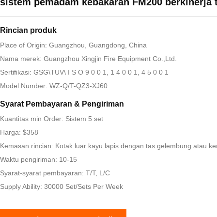
sistem pemadam kebakaran FM200 berkinerja t
Rincian produk
Place of Origin: Guangzhou, Guangdong, China
Nama merek: Guangzhou Xingjin Fire Equipment Co.,Ltd.
Sertifikasi: GSG\TUV\ I S O 9 0 0 1, 1 4 0 0 1, 4 5 0 0 1
Model Number: WZ-Q/T-QZ3-XJ60
Syarat Pembayaran & Pengiriman
Kuantitas min Order: Sistem 5 set
Harga: $358
Kemasan rincian: Kotak luar kayu lapis dengan tas gelembung atau ke
Waktu pengiriman: 10-15
Syarat-syarat pembayaran: T/T, L/C
Supply Ability: 30000 Set/Sets Per Week