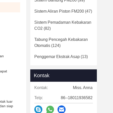
Sistem Gantung FM200
(99)
Sistem Aliran Piston FM200
(47)
Sistem Pemadaman Kebakaran
CO2
(82)
Tabung Pencegah Kebakaran
Otomatis
(124)
kan
Penggemar Ekstrak Asap
(13)
dapat
Kontak
Kontak:
Miss. Anna
Telp:
86--18011936582
tak luar
dan siap