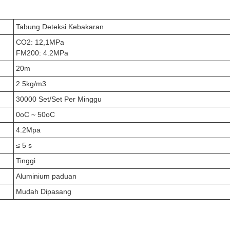
Tabung Deteksi Kebakaran
CO2: 12,1MPa
FM200: 4.2MPa
20m
2.5kg/m3
30000 Set/Set Per Minggu
0oC ~ 50oC
4.2Mpa
≤ 5 s
Tinggi
Aluminium paduan
Mudah Dipasang