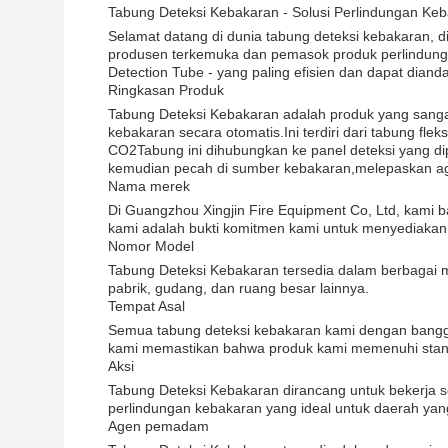
Tabung Deteksi Kebakaran - Solusi Perlindungan Keb
Selamat datang di dunia tabung deteksi kebakaran, 
produsen terkemuka dan pemasok produk perlindung
Detection Tube - yang paling efisien dan dapat dian
Ringkasan Produk
Tabung Deteksi Kebakaran adalah produk yang sanga
kebakaran secara otomatis.Ini terdiri dari tabung f
CO2Tabung ini dihubungkan ke panel deteksi yang di
kemudian pecah di sumber kebakaran,melepaskan ag
Nama merek
Di Guangzhou Xingjin Fire Equipment Co, Ltd, kami
kami adalah bukti komitmen kami untuk menyediakan 
Nomor Model
Tabung Deteksi Kebakaran tersedia dalam berbagai 
pabrik, gudang, dan ruang besar lainnya.
Tempat Asal
Semua tabung deteksi kebakaran kami dengan bangga 
kami memastikan bahwa produk kami memenuhi standa
Aksi
Tabung Deteksi Kebakaran dirancang untuk bekerja se
perlindungan kebakaran yang ideal untuk daerah yang
Agen pemadam