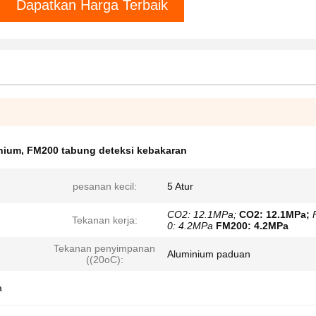
Dapatkan Harga Terbaik
nium
,
FM200 tabung deteksi kebakaran
pesanan kecil:
5 Atur
CO2: 12.1MPa;
CO2: 12.1MPa;
Tekanan kerja:
0: 4.2MPa
FM200: 4.2MPa
Tekanan penyimpanan
Aluminium paduan
((20oC):
a