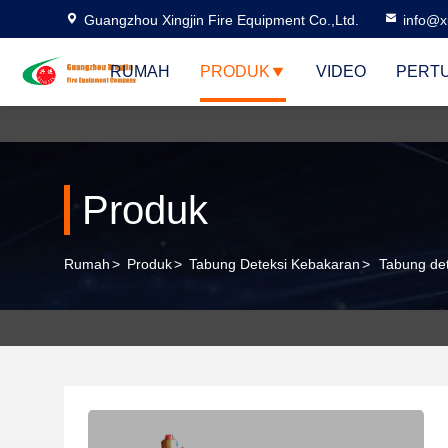
Guangzhou Xingjin Fire Equipment Co.,Ltd.
info@xi
RUMAH
PRODUK
VIDEO
PERT
Produk
Rumah
>
Produk
>
Tabung Deteksi Kebakaran
>
Tabung de