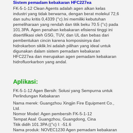
Sistem pemadam kebakaran HFC227ea
FK-5-1-12 Clean Agents adalah agen alkan kelas
industri yang tidak berwarna, dengan berat molekul 72,6
dan suhu kritis 0,4339 (°c).Ini memiliki kebutuhan
pemeliharaan yang rendah dan titik beku 70.5 (°c) pada
101.3PA. Agen penahan kebakaran efisiensi tinggi ini
disertifikasi oleh GSG, TUV, dan UL dan bebas dari
pembentukan cincin karena komposisinya dari
hidrokarbon siklik.Ini adalah pilihan yang ideal untuk
digunakan dalam sistem pemadam kebakaran
HFC227ea dan merupakan agen pemadam kebakaran
hidrofluorkarbon yang andal.
Aplikasi:
FK-5-1-12 Agen Bersih: Solusi yang Sempurna untuk
Perlindungan Kebakaran
Nama merek: Guangzhou Xingjin Fire Equipment Co.,
Ltd.
Nomor Model: Agen pembersih FK-5-1-12
Tempat Asal: Guangzhou, Guangdong, Cina
Titik didih 101.3PA ((°c) I: -51.6
Nama produk: NOVEC1230 Agen pemadam kebakaran