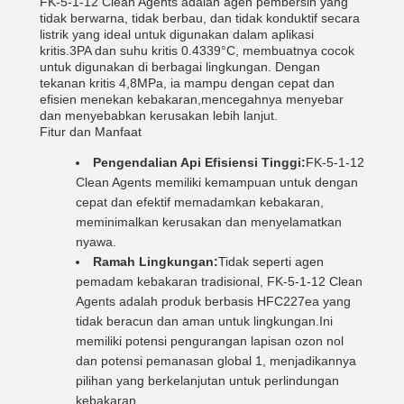
FK-5-1-12 Clean Agents adalah agen pembersih yang
tidak berwarna, tidak berbau, dan tidak konduktif secara
listrik yang ideal untuk digunakan dalam aplikasi
kritis.3PA dan suhu kritis 0.4339°C, membuatnya cocok
untuk digunakan di berbagai lingkungan. Dengan
tekanan kritis 4,8MPa, ia mampu dengan cepat dan
efisien menekan kebakaran,mencegahnya menyebar
dan menyebabkan kerusakan lebih lanjut.
Fitur dan Manfaat
Pengendalian Api Efisiensi Tinggi:
FK-5-1-12
Clean Agents memiliki kemampuan untuk dengan
cepat dan efektif memadamkan kebakaran,
meminimalkan kerusakan dan menyelamatkan
nyawa.
Ramah Lingkungan:
Tidak seperti agen
pemadam kebakaran tradisional, FK-5-1-12 Clean
Agents adalah produk berbasis HFC227ea yang
tidak beracun dan aman untuk lingkungan.Ini
memiliki potensi pengurangan lapisan ozon nol
dan potensi pemanasan global 1, menjadikannya
pilihan yang berkelanjutan untuk perlindungan
kebakaran.