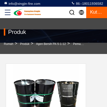
info@xingjin-fire.com
86--18011936582
Kutipan
Produk
>
>
>
Rumah
Produk
Agen Bersih FK-5-1-12
Pemadam Kebakaran FK-5-1-12 Agen Pembersih Gas Cairan Pemeliharaan Rendah