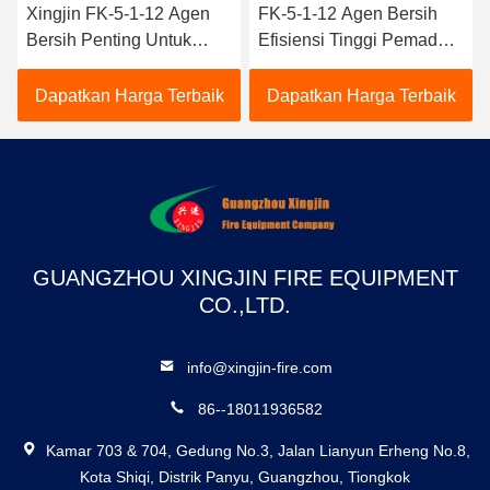
Xingjin FK-5-1-12 Agen
FK-5-1-12 Agen Bersih
Bersih Penting Untuk
Efisiensi Tinggi Pemadam
Keselamatan Kebakaran
Kebakaran /
Di Lingkungan Industri
Pengendalian Kebakaran
Dapatkan Harga Terbaik
Dapatkan Harga Terbaik
Keamanan Dan
Keandalan
GUANGZHOU XINGJIN FIRE EQUIPMENT
CO.,LTD.
info@xingjin-fire.com
86--18011936582
Kamar 703 & 704, Gedung No.3, Jalan Lianyun Erheng No.8,
Kota Shiqi, Distrik Panyu, Guangzhou, Tiongkok